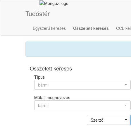
Tudóstér
Egyszerű keresés
Összetett keresés
CCL ke
Összetett keresés
Típus
bármi
Műfaji megnevezés
bármi
Szerző