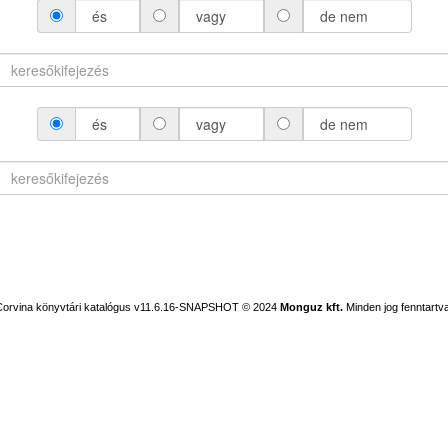
és
vagy
de nem
és
vagy
de nem
Corvina könyvtári katalógus v11.6.16-SNAPSHOT
© 2024
Monguz kft.
Minden jog fenntartva