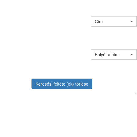
Cím
Folyóiratcím
Keresési feltétel(ek) törlése