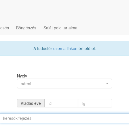
resés
Böngészés
Saját polc tartalma
A tudóstér
ezen a linken
érhető el.
Nyelv
bármi
Kiadás éve