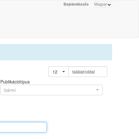
Bejelentkezés
12
találat/oldal
Publikációtípus
bármi