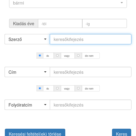
bármi
Kiadás éve
Szerző
és
vagy
de nem
Cím
és
vagy
de nem
Folyóiratcím
Keresési feltétel(ek) törlése