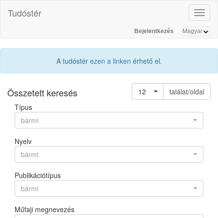
Tudóstér
Toggl
naviga
Bejelentkezés
A tudóstér
ezen a linken
érhető el.
Összetett keresés
12
találat/oldal
Típus
bármi
Nyelv
bármi
Publikációtípus
bármi
Műfaji megnevezés