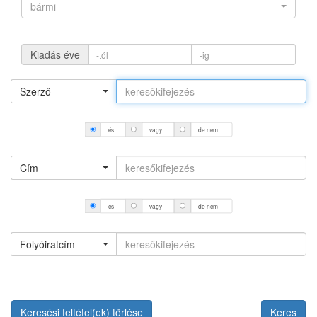
bármi
Kiadás éve
Szerző
és
vagy
de nem
Cím
és
vagy
de nem
Folyóiratcím
Keresési feltétel(ek) törlése