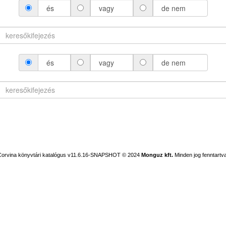
és
vagy
de nem
és
vagy
de nem
Corvina könyvtári katalógus v11.6.16-SNAPSHOT
© 2024
Monguz kft.
Minden jog fenntartva