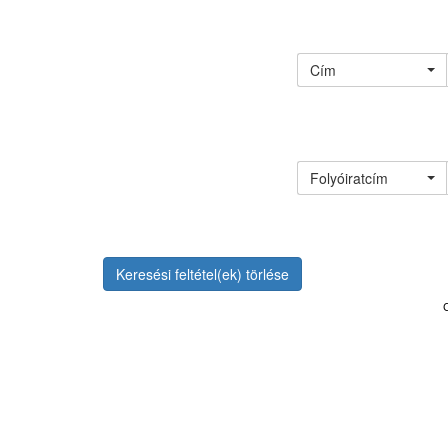
Cím
Folyóiratcím
Keresési feltétel(ek) törlése