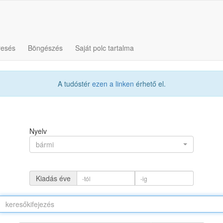
resés
Böngészés
Saját polc tartalma
A tudóstér
ezen a linken
érhető el.
Nyelv
bármi
Kiadás éve