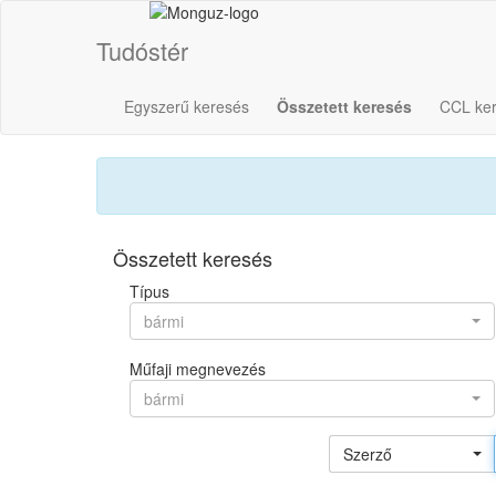
Tudóstér
Egyszerű keresés
Összetett keresés
CCL ke
Összetett keresés
Típus
bármi
Műfaji megnevezés
bármi
Szerző