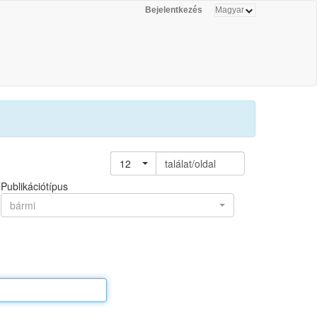
Bejelentkezés
12
találat/oldal
Publikációtípus
bármi