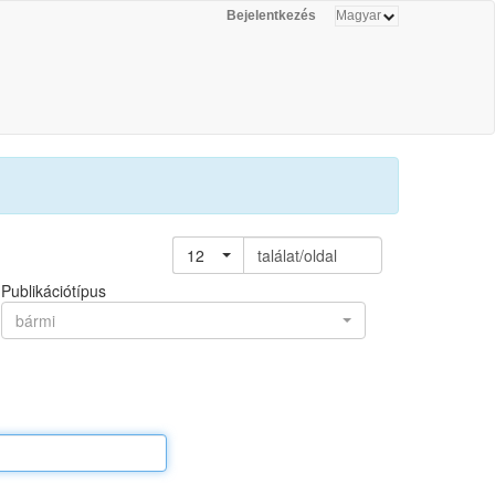
Bejelentkezés
12
találat/oldal
Publikációtípus
bármi