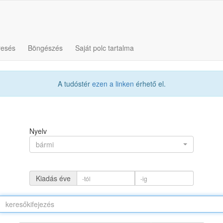
resés
Böngészés
Saját polc tartalma
A tudóstér
ezen a linken
érhető el.
Nyelv
bármi
Kiadás éve