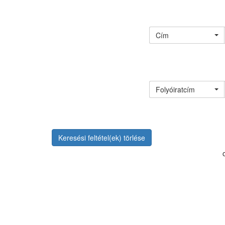
Cím
Folyóiratcím
Keresési feltétel(ek) törlése