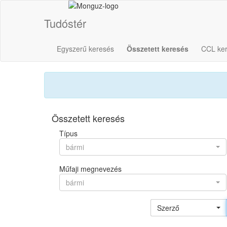
Tudóstér
Egyszerű keresés
Összetett keresés
CCL ke
Összetett keresés
Típus
bármi
Műfaji megnevezés
bármi
Szerző