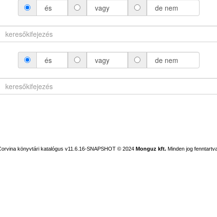
és
vagy
de nem
és
vagy
de nem
Corvina könyvtári katalógus v11.6.16-SNAPSHOT
© 2024
Monguz kft.
Minden jog fenntartva