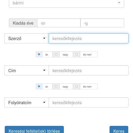
bármi
Kiadás éve
Szerző
és
vagy
de nem
Cím
és
vagy
de nem
Folyóiratcím
Keresési feltétel(ek) törlése