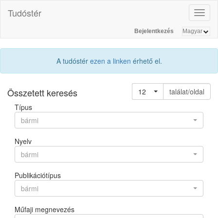
Tudóstér
Toggl
naviga
Bejelentkezés
A tudóstér
ezen a linken
érhető el.
Összetett keresés
12
találat/oldal
Típus
bármi
Nyelv
bármi
Publikációtípus
bármi
Műfaji megnevezés