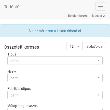
Tudóstér
Toggl
naviga
Bejelentkezés
A tudóstér
ezen a linken
érhető el.
Összetett keresés
12
találat/oldal
Típus
bármi
Nyelv
bármi
Publikációtípus
bármi
Műfaji megnevezés