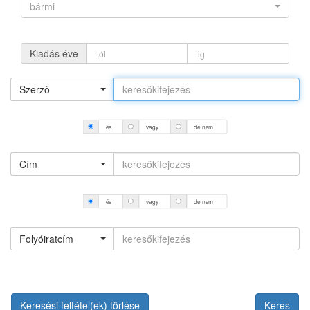
bármi
Kiadás éve
Szerző
és
vagy
de nem
Cím
és
vagy
de nem
Folyóiratcím
Keresési feltétel(ek) törlése