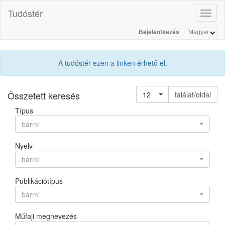
Tudóstér
Toggl
naviga
Bejelentkezés
A tudóstér
ezen a linken
érhető el.
Összetett keresés
12
találat/oldal
Típus
bármi
Nyelv
bármi
Publikációtípus
bármi
Műfaji megnevezés