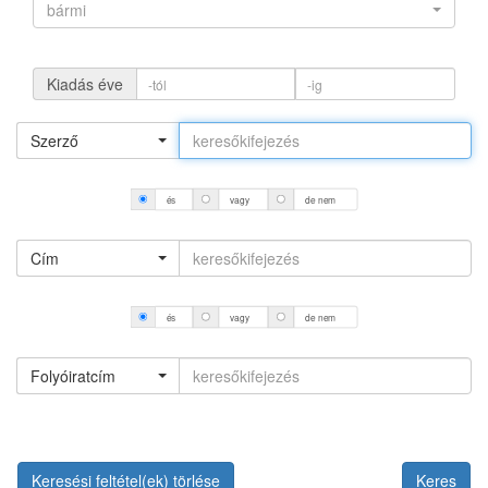
bármi
Kiadás éve
Szerző
és
vagy
de nem
Cím
és
vagy
de nem
Folyóiratcím
Keresési feltétel(ek) törlése