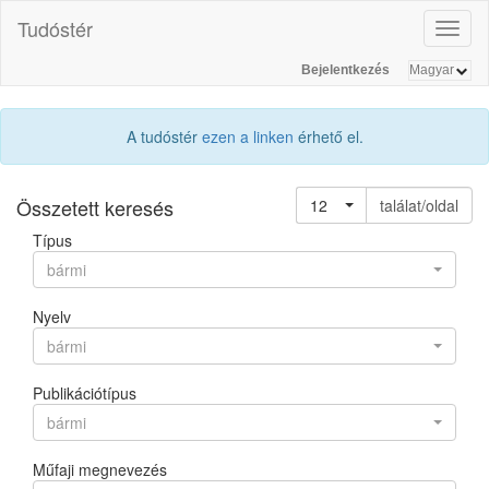
Tudóstér
Toggl
naviga
Bejelentkezés
A tudóstér
ezen a linken
érhető el.
Összetett keresés
12
találat/oldal
Típus
bármi
Nyelv
bármi
Publikációtípus
bármi
Műfaji megnevezés