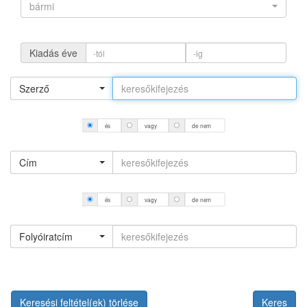
bármi
Kiadás éve
Szerző
és
vagy
de nem
Cím
és
vagy
de nem
Folyóiratcím
Keresési feltétel(ek) törlése