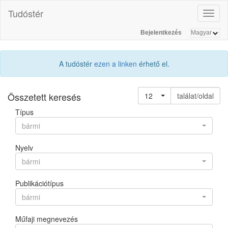
Tudóstér
Toggl
naviga
Bejelentkezés
A tudóstér
ezen a linken
érhető el.
Összetett keresés
12
találat/oldal
Típus
bármi
Nyelv
bármi
Publikációtípus
bármi
Műfaji megnevezés