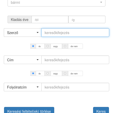
bármi
Kiadás éve
Szerző
és
vagy
de nem
Cím
és
vagy
de nem
Folyóiratcím
Keresési feltétel(ek) törlése