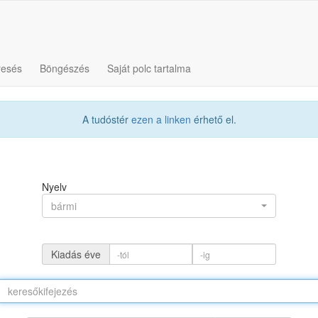
resés
Böngészés
Saját polc tartalma
A tudóstér
ezen a linken
érhető el.
Nyelv
bármi
Kiadás éve