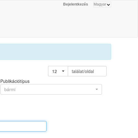
Bejelentkezés
12
találat/oldal
Publikációtípus
bármi