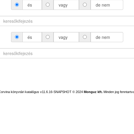
és
vagy
de nem
és
vagy
de nem
Corvina könyvtári katalógus v11.6.16-SNAPSHOT
© 2024
Monguz kft.
Minden jog fenntartva