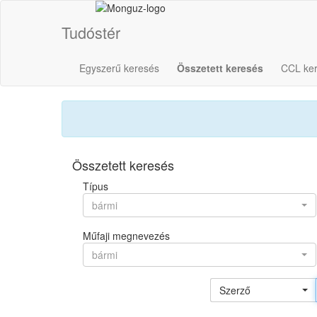
Tudóstér
Egyszerű keresés
Összetett keresés
CCL ke
Összetett keresés
Típus
bármi
Műfaji megnevezés
bármi
Szerző