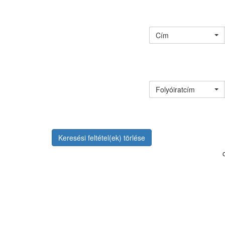
Cím
Folyóiratcím
Keresési feltétel(ek) törlése