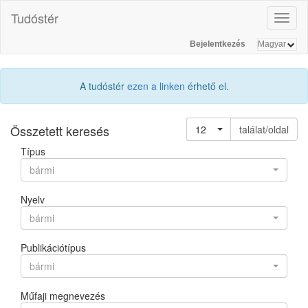
Tudóstér
Toggl
naviga
Bejelentkezés
A tudóstér
ezen a linken
érhető el.
Összetett keresés
12
találat/oldal
Típus
bármi
Nyelv
bármi
Publikációtípus
bármi
Műfaji megnevezés