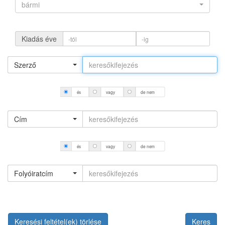
bármi
Kiadás éve
Szerző
és
vagy
de nem
Cím
és
vagy
de nem
Folyóiratcím
Keresési feltétel(ek) törlése