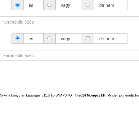
és
vagy
de nem
és
vagy
de nem
Corvina könyvtári katalógus v11.6.16-SNAPSHOT
© 2024
Monguz kft.
Minden jog fenntartva