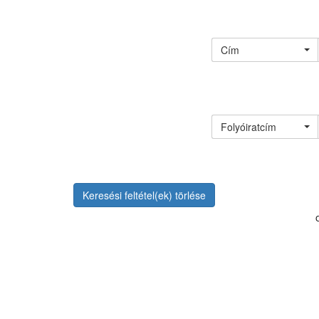
Cím
Folyóiratcím
Keresési feltétel(ek) törlése