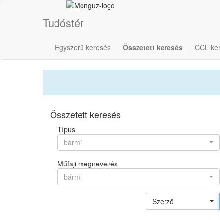
Tudóstér
Egyszerű keresés
Összetett keresés
CCL ke
Összetett keresés
Típus
bármi
Műfaji megnevezés
bármi
Szerző