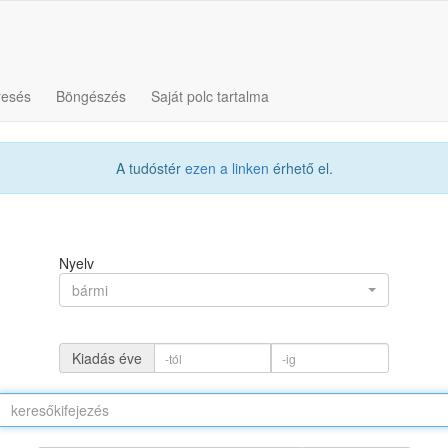
resés
Böngészés
Saját polc tartalma
A tudóstér
ezen a linken
érhető el.
Nyelv
bármi
Kiadás éve