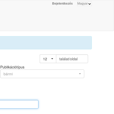
Bejelentkezés
12
találat/oldal
Publikációtípus
bármi