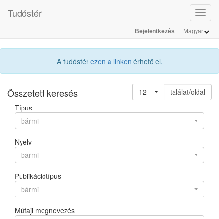
Tudóstér
Toggl
naviga
Bejelentkezés
A tudóstér
ezen a linken
érhető el.
Összetett keresés
12
találat/oldal
Típus
bármi
Nyelv
bármi
Publikációtípus
bármi
Műfaji megnevezés