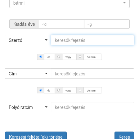
bármi
Kiadás éve
Szerző
és
vagy
de nem
Cím
és
vagy
de nem
Folyóiratcím
Keresési feltétel(ek) törlése