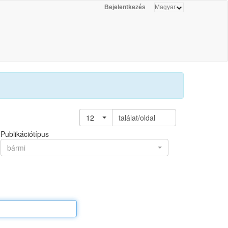
Bejelentkezés
12
találat/oldal
Publikációtípus
bármi