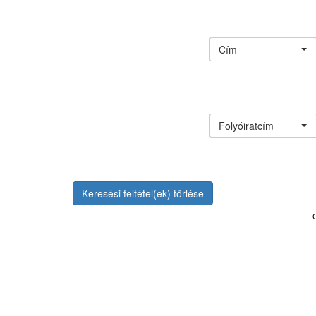
Cím
Folyóiratcím
Keresési feltétel(ek) törlése