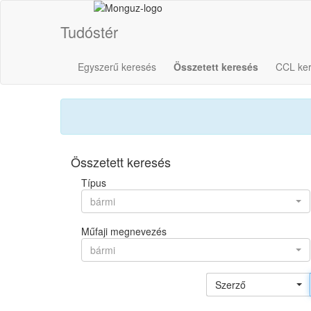
Tudóstér
Egyszerű keresés
Összetett keresés
CCL ke
Összetett keresés
Típus
bármi
Műfaji megnevezés
bármi
Szerző