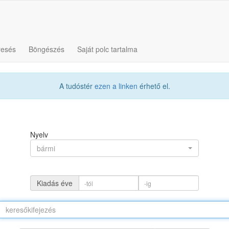
resés
Böngészés
Saját polc tartalma
A tudóstér
ezen a linken
érhető el.
Nyelv
bármi
Kiadás éve