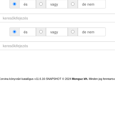
és
vagy
de nem
és
vagy
de nem
Corvina könyvtári katalógus v11.6.16-SNAPSHOT
© 2024
Monguz kft.
Minden jog fenntartva