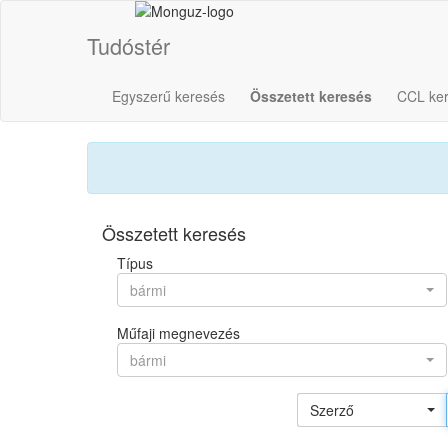
Tudóstér
Egyszerű keresés
Összetett keresés
CCL ke
Összetett keresés
Típus
bármi
Műfaji megnevezés
bármi
Szerző