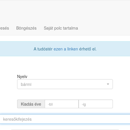
resés
Böngészés
Saját polc tartalma
A tudóstér
ezen a linken
érhető el.
Nyelv
bármi
Kiadás éve