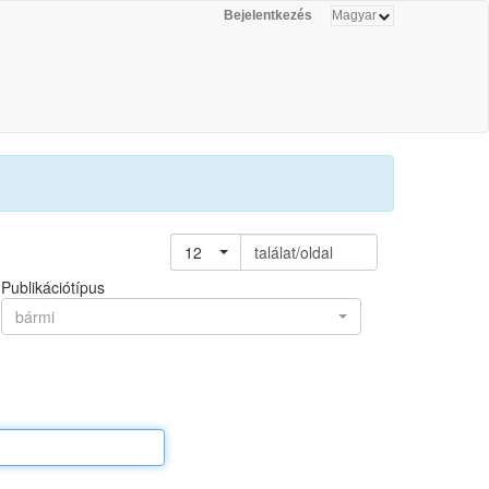
Bejelentkezés
12
találat/oldal
Publikációtípus
bármi