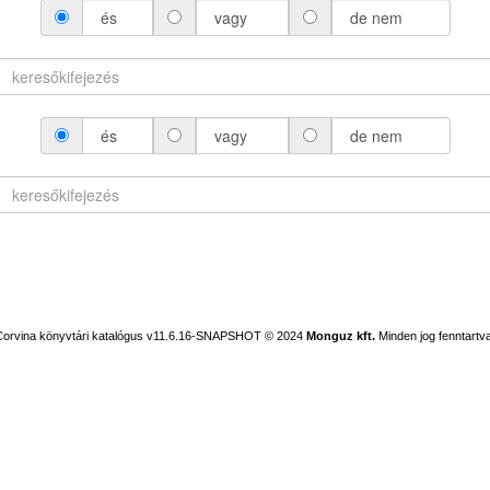
és
vagy
de nem
és
vagy
de nem
Corvina könyvtári katalógus v11.6.16-SNAPSHOT
© 2024
Monguz kft.
Minden jog fenntartva