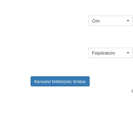
Cím
Folyóiratcím
Keresési feltétel(ek) törlése