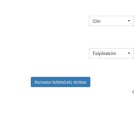
Cím
Folyóiratcím
Keresési feltétel(ek) törlése