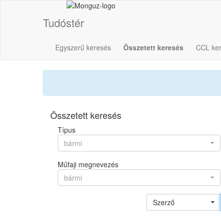
Tudóstér
Egyszerű keresés
Összetett keresés
CCL ke
Összetett keresés
Típus
bármi
Műfaji megnevezés
bármi
Szerző