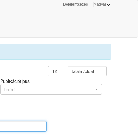
Bejelentkezés
12
találat/oldal
Publikációtípus
bármi