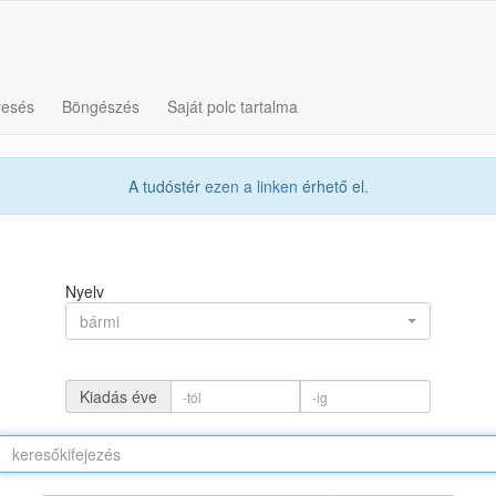
resés
Böngészés
Saját polc tartalma
A tudóstér
ezen a linken
érhető el.
Nyelv
bármi
Kiadás éve