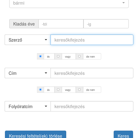
bármi
Kiadás éve
Szerző
és
vagy
de nem
Cím
és
vagy
de nem
Folyóiratcím
Keresési feltétel(ek) törlése