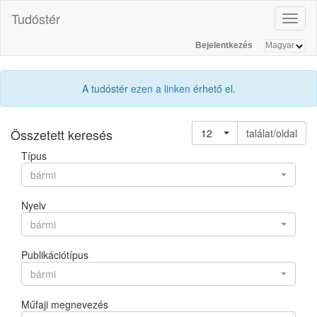
Tudóstér
Toggl
naviga
Bejelentkezés
A tudóstér
ezen a linken
érhető el.
Összetett keresés
12
találat/oldal
Típus
bármi
Nyelv
bármi
Publikációtípus
bármi
Műfaji megnevezés