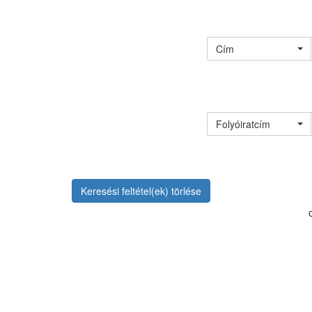
Cím
Folyóiratcím
Keresési feltétel(ek) törlése