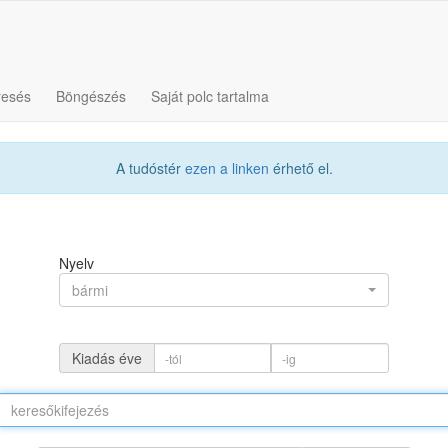
resés
Böngészés
Saját polc tartalma
A tudóstér
ezen a linken
érhető el.
Nyelv
bármi
Kiadás éve