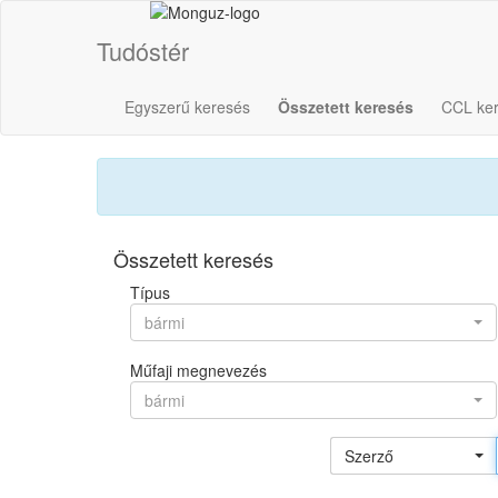
Tudóstér
Egyszerű keresés
Összetett keresés
CCL ke
Összetett keresés
Típus
bármi
Műfaji megnevezés
bármi
Szerző