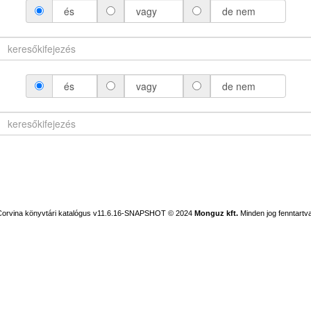
és
vagy
de nem
és
vagy
de nem
Corvina könyvtári katalógus v11.6.16-SNAPSHOT
© 2024
Monguz kft.
Minden jog fenntartva