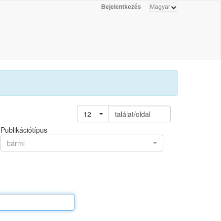
Bejelentkezés
12
találat/oldal
Publikációtípus
bármi