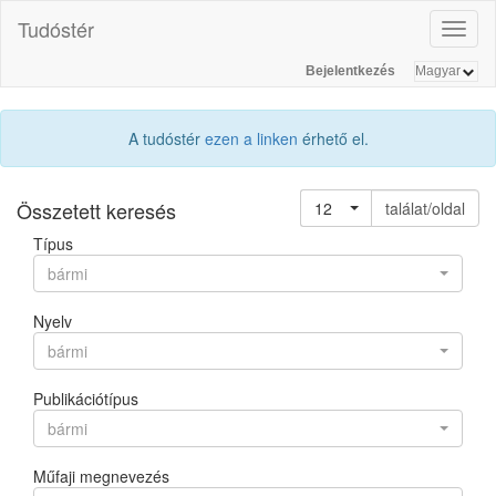
Tudóstér
Toggl
naviga
Bejelentkezés
A tudóstér
ezen a linken
érhető el.
Összetett keresés
12
találat/oldal
Típus
bármi
Nyelv
bármi
Publikációtípus
bármi
Műfaji megnevezés