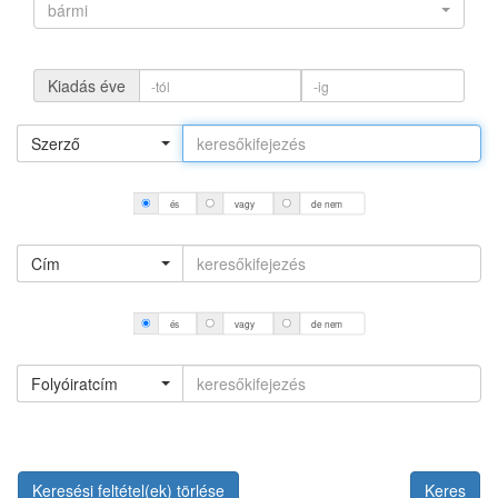
bármi
Kiadás éve
Szerző
és
vagy
de nem
Cím
és
vagy
de nem
Folyóiratcím
Keresési feltétel(ek) törlése