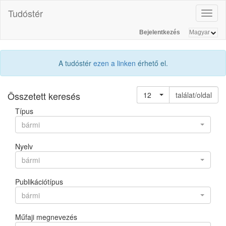
Tudóstér
Toggl
naviga
Bejelentkezés
A tudóstér
ezen a linken
érhető el.
Összetett keresés
12
találat/oldal
Típus
bármi
Nyelv
bármi
Publikációtípus
bármi
Műfaji megnevezés