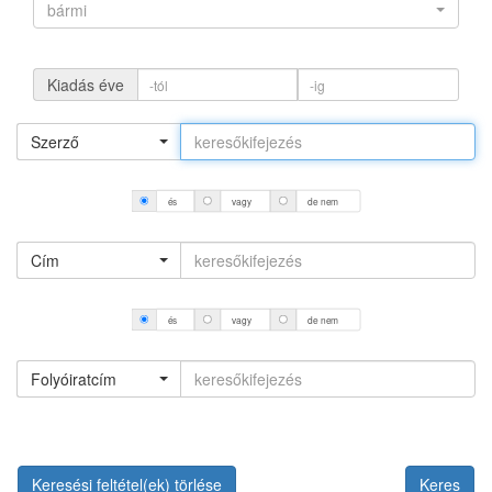
bármi
Kiadás éve
Szerző
és
vagy
de nem
Cím
és
vagy
de nem
Folyóiratcím
Keresési feltétel(ek) törlése