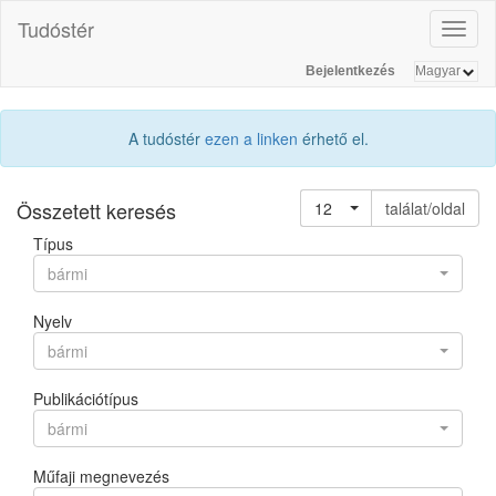
Tudóstér
Toggl
naviga
Bejelentkezés
A tudóstér
ezen a linken
érhető el.
Összetett keresés
12
találat/oldal
Típus
bármi
Nyelv
bármi
Publikációtípus
bármi
Műfaji megnevezés