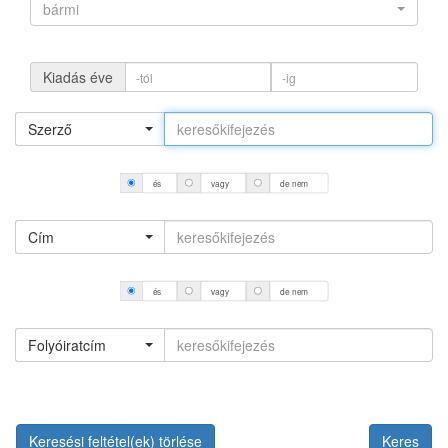
bármi
Kiadás éve
Szerző
és
vagy
de nem
Cím
és
vagy
de nem
Folyóiratcím
Keresési feltétel(ek) törlése