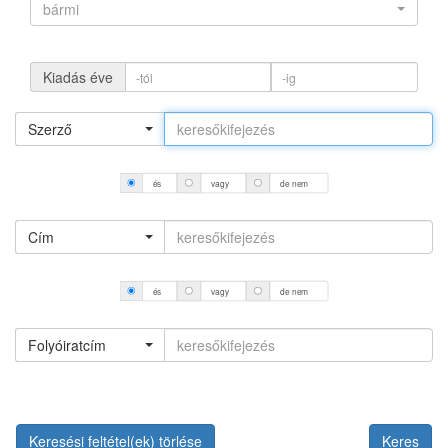
bármi
Kiadás éve
Szerző
és
vagy
de nem
Cím
és
vagy
de nem
Folyóiratcím
Keresési feltétel(ek) törlése