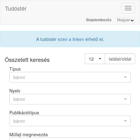
Tudóstér
Toggl
naviga
Bejelentkezés
A tudóstér
ezen a linken
érhető el.
Összetett keresés
12
találat/oldal
Típus
bármi
Nyelv
bármi
Publikációtípus
bármi
Műfaji megnevezés