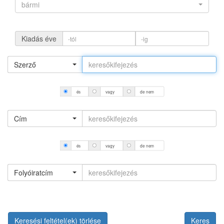
bármi
Kiadás éve
Szerző
és
vagy
de nem
Cím
és
vagy
de nem
Folyóiratcím
Keresési feltétel(ek) törlése