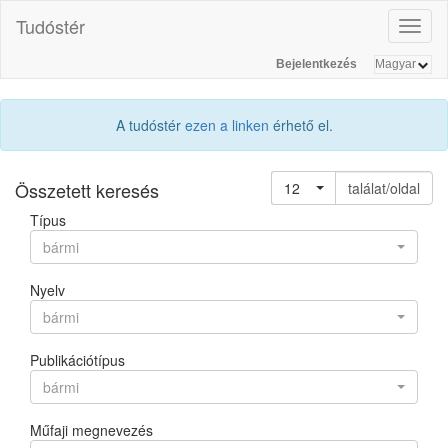
Tudóstér
Toggl
naviga
Bejelentkezés
A tudóstér
ezen a linken
érhető el.
Összetett keresés
12
találat/oldal
Típus
bármi
Nyelv
bármi
Publikációtípus
bármi
Műfaji megnevezés