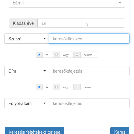
bármi
Kiadás éve
Szerző
és
vagy
de nem
Cím
és
vagy
de nem
Folyóiratcím
Keresési feltétel(ek) törlése