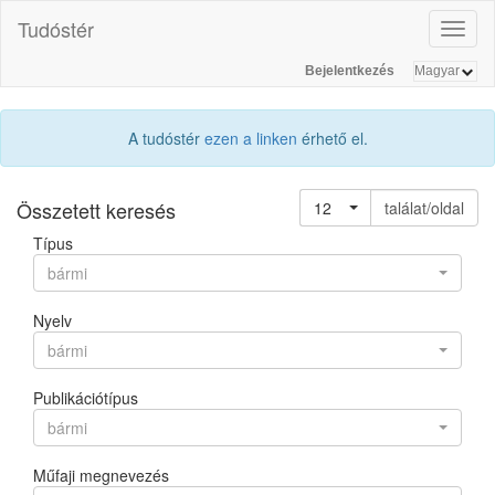
Tudóstér
Toggl
naviga
Bejelentkezés
A tudóstér
ezen a linken
érhető el.
Összetett keresés
12
találat/oldal
Típus
bármi
Nyelv
bármi
Publikációtípus
bármi
Műfaji megnevezés