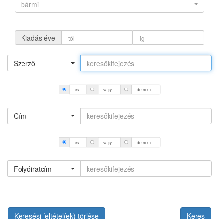
bármi
Kiadás éve
Szerző
és
vagy
de nem
Cím
és
vagy
de nem
Folyóiratcím
Keresési feltétel(ek) törlése