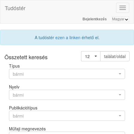
Tudóstér
Toggl
naviga
Bejelentkezés
A tudóstér
ezen a linken
érhető el.
Összetett keresés
12
találat/oldal
Típus
bármi
Nyelv
bármi
Publikációtípus
bármi
Műfaji megnevezés