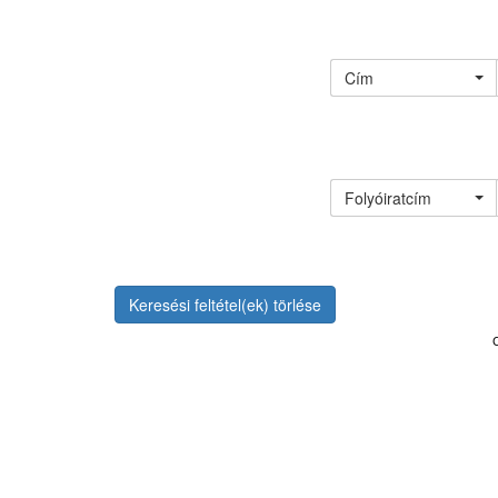
Cím
Folyóiratcím
Keresési feltétel(ek) törlése