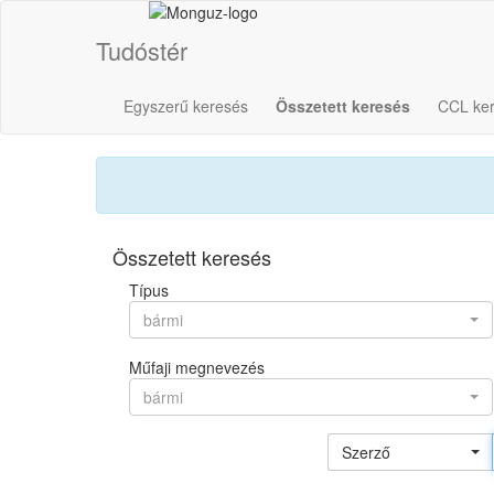
Tudóstér
Egyszerű keresés
Összetett keresés
CCL ke
Összetett keresés
Típus
bármi
Műfaji megnevezés
bármi
Szerző