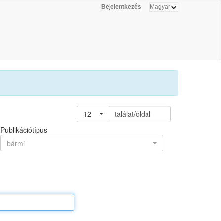
Bejelentkezés
12
találat/oldal
Publikációtípus
bármi