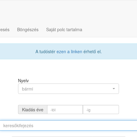
resés
Böngészés
Saját polc tartalma
A tudóstér
ezen a linken
érhető el.
Nyelv
bármi
Kiadás éve