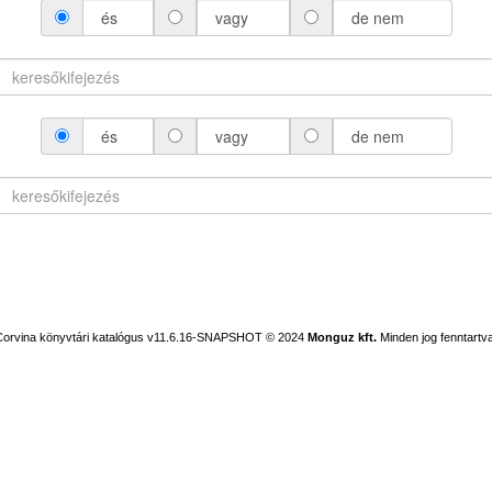
és
vagy
de nem
és
vagy
de nem
Corvina könyvtári katalógus v11.6.16-SNAPSHOT
© 2024
Monguz kft.
Minden jog fenntartva