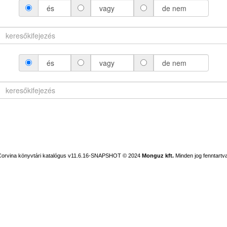
és
vagy
de nem
és
vagy
de nem
Corvina könyvtári katalógus v11.6.16-SNAPSHOT
© 2024
Monguz kft.
Minden jog fenntartva