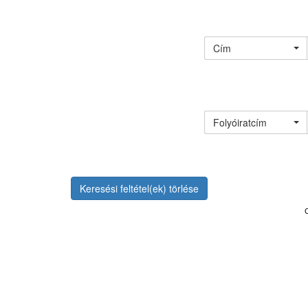
Cím
Folyóiratcím
Keresési feltétel(ek) törlése