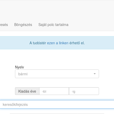
resés
Böngészés
Saját polc tartalma
A tudóstér
ezen a linken
érhető el.
Nyelv
bármi
Kiadás éve