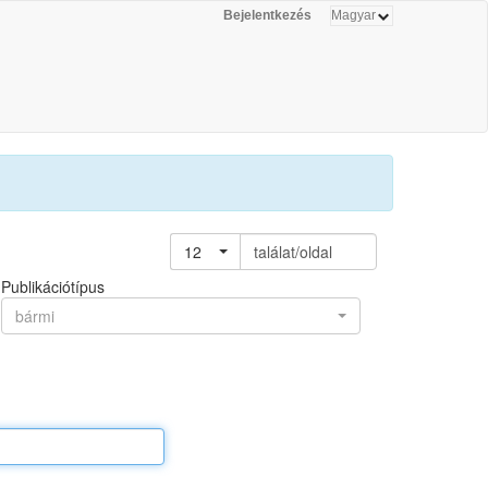
Bejelentkezés
12
találat/oldal
Publikációtípus
bármi