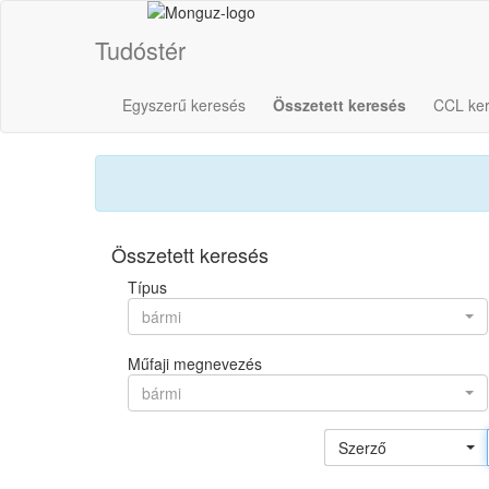
Tudóstér
Egyszerű keresés
Összetett keresés
CCL ke
Összetett keresés
Típus
bármi
Műfaji megnevezés
bármi
Szerző