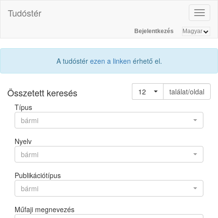
Tudóstér
Toggl
naviga
Bejelentkezés
A tudóstér
ezen a linken
érhető el.
Összetett keresés
12
találat/oldal
Típus
bármi
Nyelv
bármi
Publikációtípus
bármi
Műfaji megnevezés