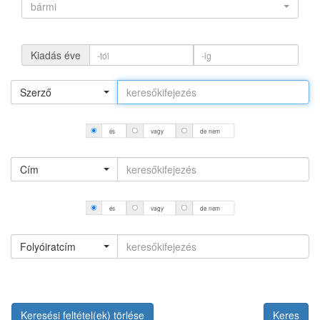
bármi
Kiadás éve
Szerző
és
vagy
de nem
Cím
és
vagy
de nem
Folyóiratcím
Keresési feltétel(ek) törlése