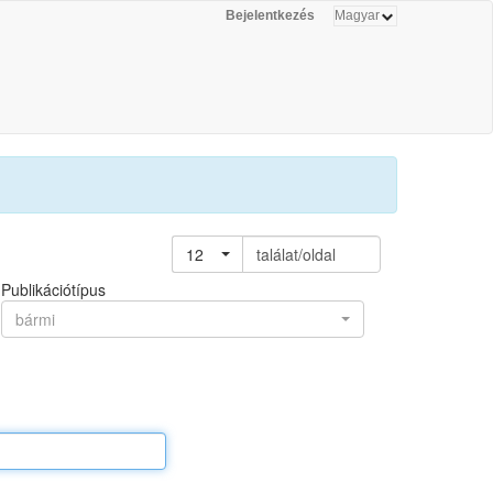
Bejelentkezés
12
találat/oldal
Publikációtípus
bármi