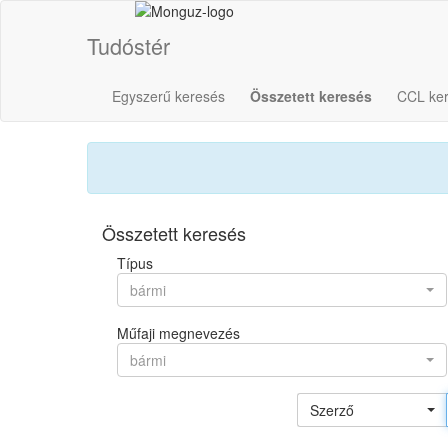
Tudóstér
Egyszerű keresés
Összetett keresés
CCL ke
Összetett keresés
Típus
bármi
Műfaji megnevezés
bármi
Szerző