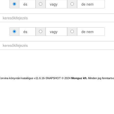
és
vagy
de nem
és
vagy
de nem
Corvina könyvtári katalógus v11.6.16-SNAPSHOT
© 2024
Monguz kft.
Minden jog fenntartva