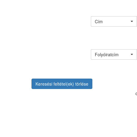
Cím
Folyóiratcím
Keresési feltétel(ek) törlése