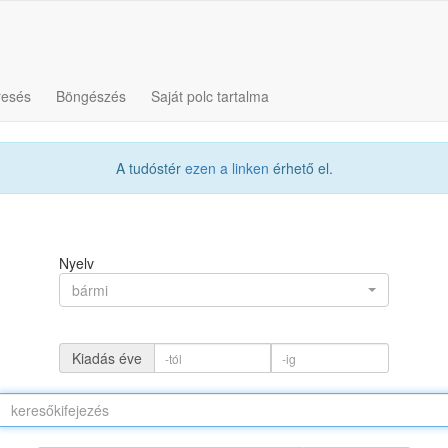
resés
Böngészés
Saját polc tartalma
A tudóstér
ezen a linken
érhető el.
Nyelv
bármi
Kiadás éve