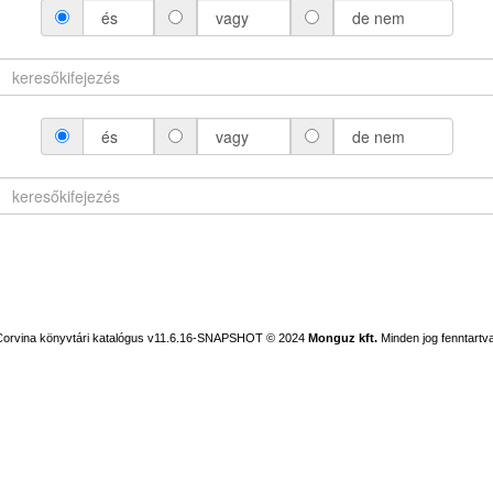
és
vagy
de nem
és
vagy
de nem
Corvina könyvtári katalógus v11.6.16-SNAPSHOT
© 2024
Monguz kft.
Minden jog fenntartva