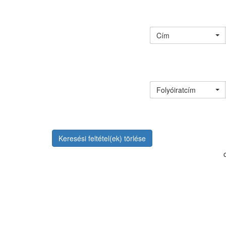
Cím
Folyóiratcím
Keresési feltétel(ek) törlése