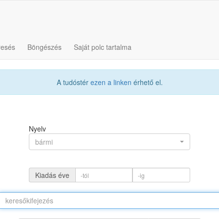
resés
Böngészés
Saját polc tartalma
A tudóstér
ezen a linken
érhető el.
Nyelv
bármi
Kiadás éve