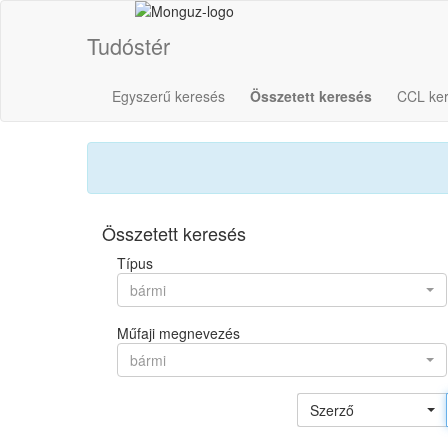
Tudóstér
Egyszerű keresés
Összetett keresés
CCL ke
Összetett keresés
Típus
bármi
Műfaji megnevezés
bármi
Szerző