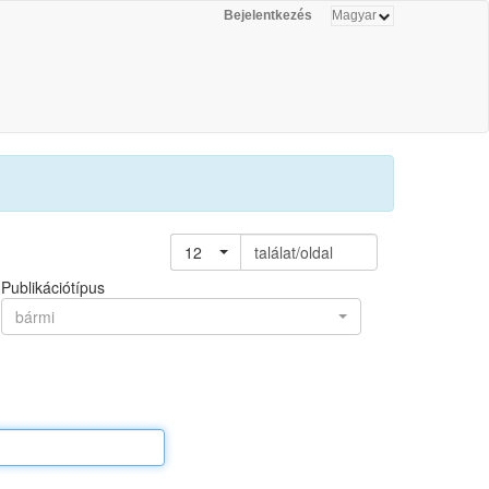
Bejelentkezés
12
találat/oldal
Publikációtípus
bármi