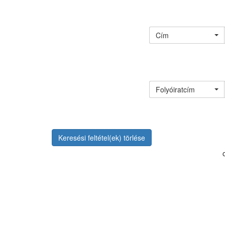
Cím
Folyóiratcím
Keresési feltétel(ek) törlése