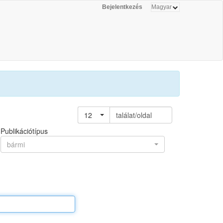
Bejelentkezés
12
találat/oldal
Publikációtípus
bármi