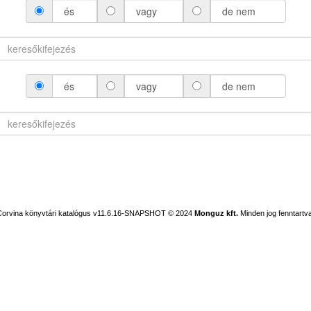
és
vagy
de nem
és
vagy
de nem
Corvina könyvtári katalógus v11.6.16-SNAPSHOT
© 2024
Monguz kft.
Minden jog fenntartva