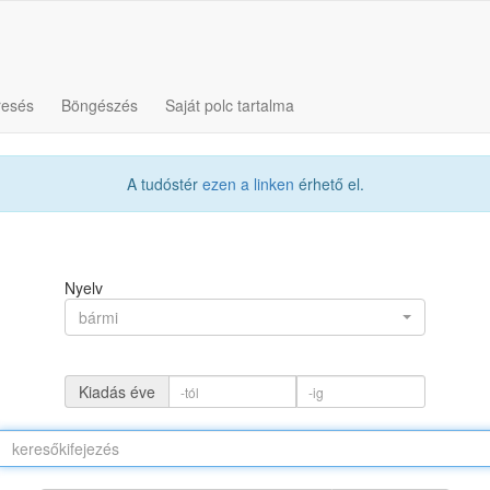
resés
Böngészés
Saját polc tartalma
A tudóstér
ezen a linken
érhető el.
Nyelv
bármi
Kiadás éve