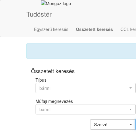
Tudóstér
Egyszerű keresés
Összetett keresés
CCL ke
Összetett keresés
Típus
bármi
Műfaji megnevezés
bármi
Szerző