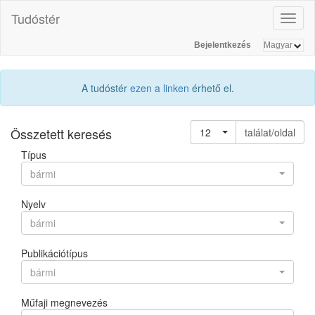
Tudóstér
Toggl
naviga
Bejelentkezés
A tudóstér
ezen a linken
érhető el.
Összetett keresés
12
találat/oldal
Típus
bármi
Nyelv
bármi
Publikációtípus
bármi
Műfaji megnevezés