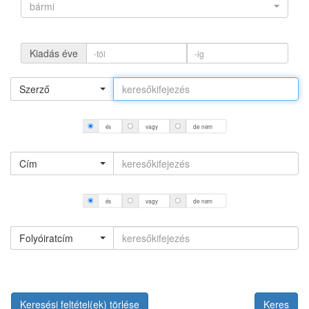
bármi
Kiadás éve
Szerző
és
vagy
de nem
Cím
és
vagy
de nem
Folyóiratcím
Keresési feltétel(ek) törlése