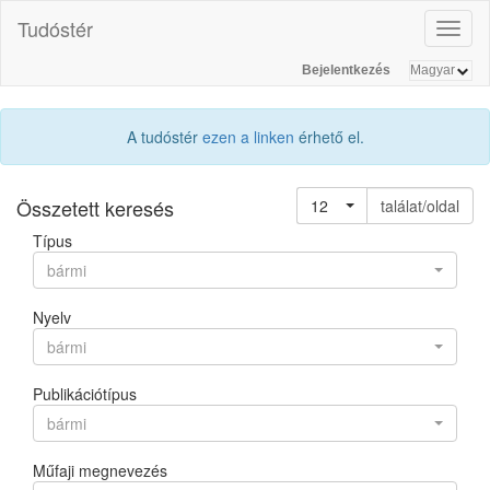
Tudóstér
Toggl
naviga
Bejelentkezés
A tudóstér
ezen a linken
érhető el.
Összetett keresés
12
találat/oldal
Típus
bármi
Nyelv
bármi
Publikációtípus
bármi
Műfaji megnevezés