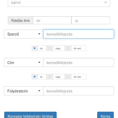
bármi
Kiadás éve
Szerző
és
vagy
de nem
Cím
és
vagy
de nem
Folyóiratcím
Keresési feltétel(ek) törlése