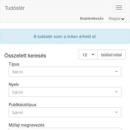
Tudóstér
Toggl
naviga
Bejelentkezés
A tudóstér
ezen a linken
érhető el.
Összetett keresés
12
találat/oldal
Típus
bármi
Nyelv
bármi
Publikációtípus
bármi
Műfaji megnevezés