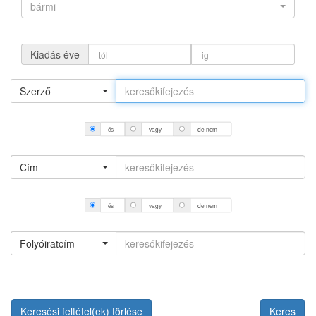
bármi
Kiadás éve
Szerző
és
vagy
de nem
Cím
és
vagy
de nem
Folyóiratcím
Keresési feltétel(ek) törlése