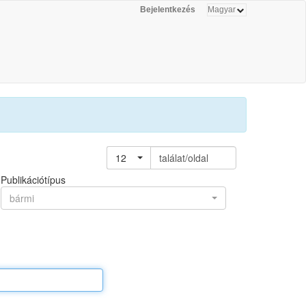
Bejelentkezés
12
találat/oldal
Publikációtípus
bármi