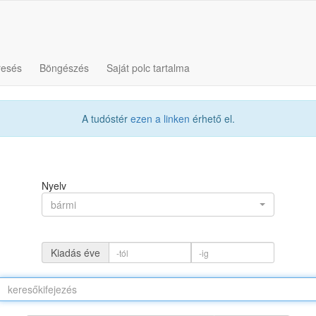
resés
Böngészés
Saját polc tartalma
A tudóstér
ezen a linken
érhető el.
Nyelv
bármi
Kiadás éve