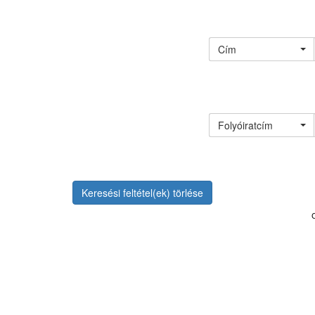
Cím
Folyóiratcím
Keresési feltétel(ek) törlése