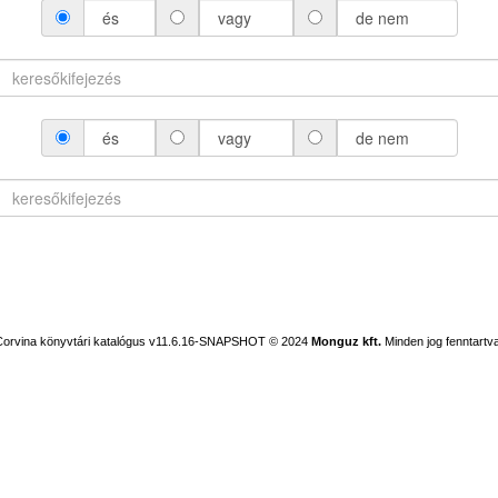
és
vagy
de nem
és
vagy
de nem
Corvina könyvtári katalógus v11.6.16-SNAPSHOT
© 2024
Monguz kft.
Minden jog fenntartva