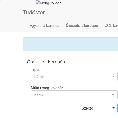
Tudóstér
Egyszerű keresés
Összetett keresés
CCL ke
Összetett keresés
Típus
bármi
Műfaji megnevezés
bármi
Szerző