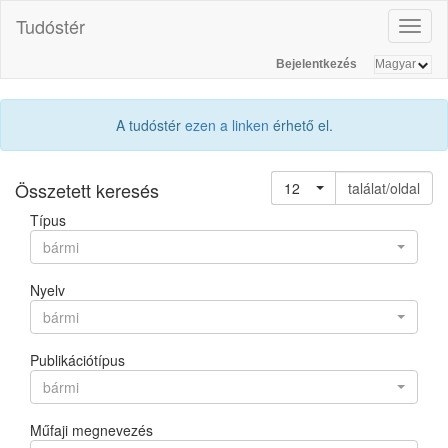
Tudóstér
Toggl
naviga
Bejelentkezés
A tudóstér
ezen a linken
érhető el.
Összetett keresés
12
találat/oldal
Típus
bármi
Nyelv
bármi
Publikációtípus
bármi
Műfaji megnevezés