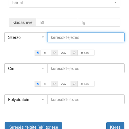
bármi
Kiadás éve
Szerző
és
vagy
de nem
Cím
és
vagy
de nem
Folyóiratcím
Keresési feltétel(ek) törlése