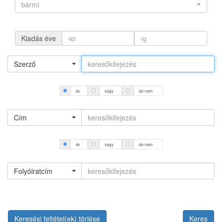
bármi
Kiadás éve
Szerző
és
vagy
de nem
Cím
és
vagy
de nem
Folyóiratcím
Keresési feltétel(ek) törlése