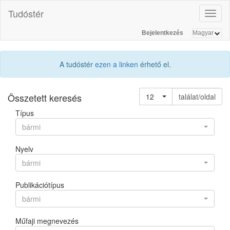
Tudóstér
Toggl
naviga
Bejelentkezés
A tudóstér
ezen a linken
érhető el.
Összetett keresés
12
találat/oldal
Típus
bármi
Nyelv
bármi
Publikációtípus
bármi
Műfaji megnevezés