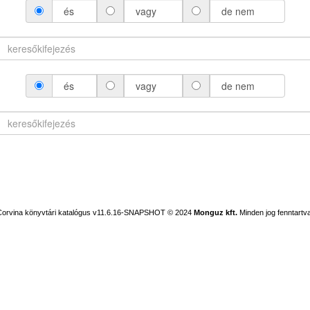
és
vagy
de nem
és
vagy
de nem
Corvina könyvtári katalógus v11.6.16-SNAPSHOT
© 2024
Monguz kft.
Minden jog fenntartva