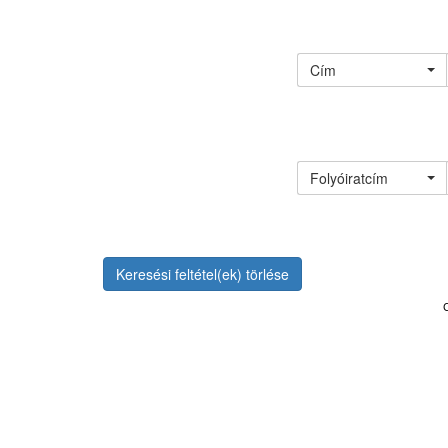
Cím
Folyóiratcím
Keresési feltétel(ek) törlése