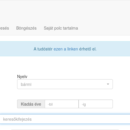
resés
Böngészés
Saját polc tartalma
A tudóstér
ezen a linken
érhető el.
Nyelv
bármi
Kiadás éve