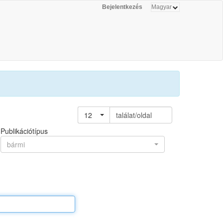
Bejelentkezés
12
találat/oldal
Publikációtípus
bármi