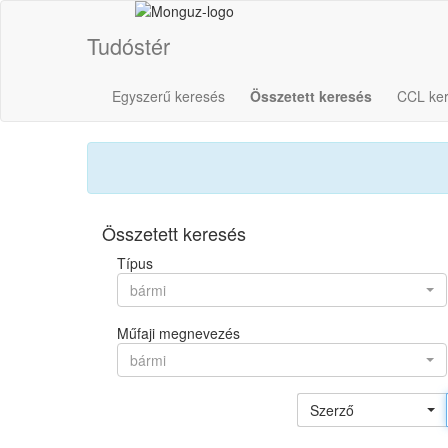
Tudóstér
Egyszerű keresés
Összetett keresés
CCL ke
Összetett keresés
Típus
bármi
Műfaji megnevezés
bármi
Szerző