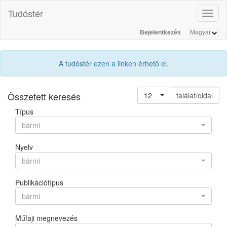
Tudóstér
Toggl
naviga
Bejelentkezés
A tudóstér
ezen a linken
érhető el.
Összetett keresés
12
találat/oldal
Típus
bármi
Nyelv
bármi
Publikációtípus
bármi
Műfaji megnevezés