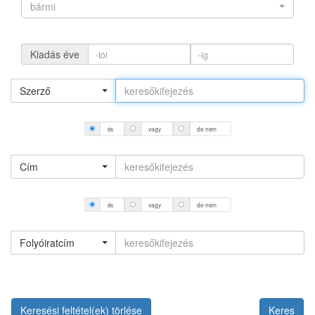
bármi
Kiadás éve
Szerző
és
vagy
de nem
Cím
és
vagy
de nem
Folyóiratcím
Keresési feltétel(ek) törlése