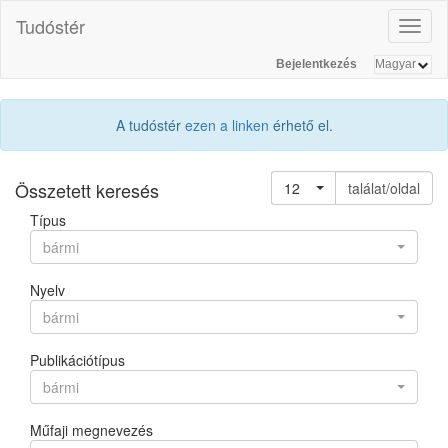
Tudóstér
Toggl
naviga
Bejelentkezés
A tudóstér
ezen a linken
érhető el.
Összetett keresés
12
találat/oldal
Típus
bármi
Nyelv
bármi
Publikációtípus
bármi
Műfaji megnevezés