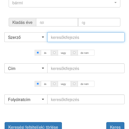
bármi
Kiadás éve
Szerző
és
vagy
de nem
Cím
és
vagy
de nem
Folyóiratcím
Keresési feltétel(ek) törlése