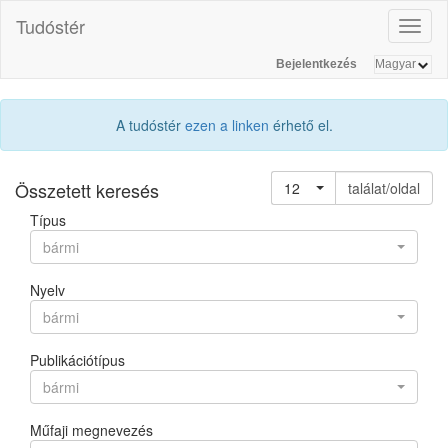
Tudóstér
Toggl
naviga
Bejelentkezés
A tudóstér
ezen a linken
érhető el.
Összetett keresés
12
találat/oldal
Típus
bármi
Nyelv
bármi
Publikációtípus
bármi
Műfaji megnevezés