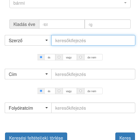
bármi
Kiadás éve
Szerző
és
vagy
de nem
Cím
és
vagy
de nem
Folyóiratcím
Keresési feltétel(ek) törlése