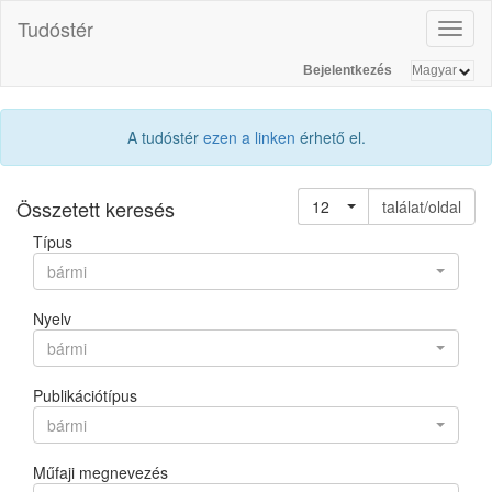
Tudóstér
Toggl
naviga
Bejelentkezés
A tudóstér
ezen a linken
érhető el.
Összetett keresés
12
találat/oldal
Típus
bármi
Nyelv
bármi
Publikációtípus
bármi
Műfaji megnevezés