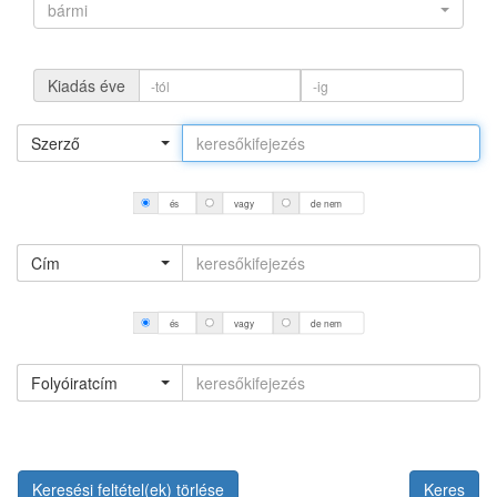
bármi
Kiadás éve
Szerző
és
vagy
de nem
Cím
és
vagy
de nem
Folyóiratcím
Keresési feltétel(ek) törlése