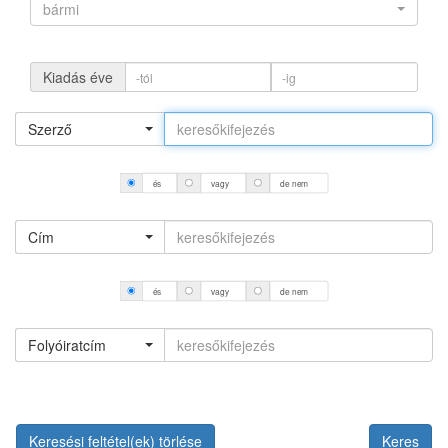
bármi
Kiadás éve
Szerző
és
vagy
de nem
Cím
és
vagy
de nem
Folyóiratcím
Keresési feltétel(ek) törlése