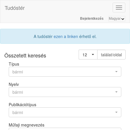
Tudóstér
Toggl
naviga
Bejelentkezés
A tudóstér
ezen a linken
érhető el.
Összetett keresés
12
találat/oldal
Típus
bármi
Nyelv
bármi
Publikációtípus
bármi
Műfaji megnevezés