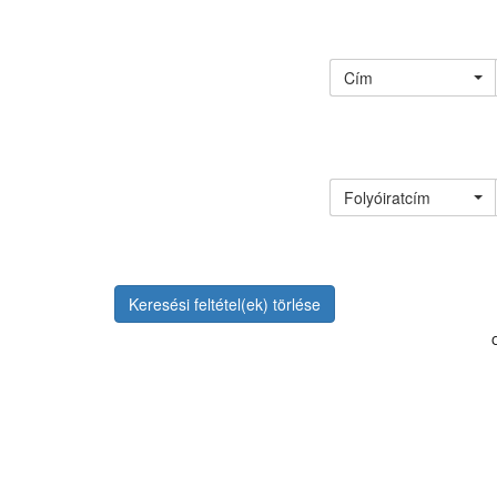
Cím
Folyóiratcím
Keresési feltétel(ek) törlése