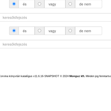
és
vagy
de nem
és
vagy
de nem
Corvina könyvtári katalógus v11.6.16-SNAPSHOT
© 2024
Monguz kft.
Minden jog fenntartva