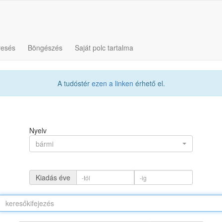
resés
Böngészés
Saját polc tartalma
A tudóstér
ezen a linken
érhető el.
Nyelv
bármi
Kiadás éve