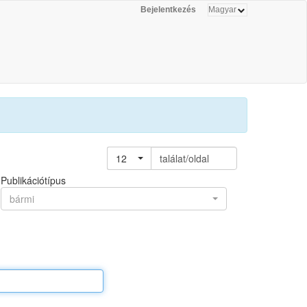
Bejelentkezés
12
találat/oldal
Publikációtípus
bármi