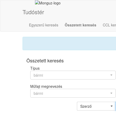
Tudóstér
Egyszerű keresés
Összetett keresés
CCL ke
Összetett keresés
Típus
bármi
Műfaji megnevezés
bármi
Szerző