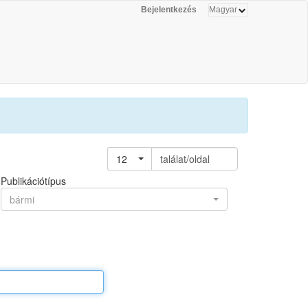
Bejelentkezés
12
találat/oldal
Publikációtípus
bármi