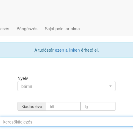
resés
Böngészés
Saját polc tartalma
A tudóstér
ezen a linken
érhető el.
Nyelv
bármi
Kiadás éve