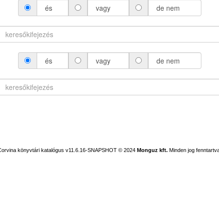
és
vagy
de nem
és
vagy
de nem
Corvina könyvtári katalógus v11.6.16-SNAPSHOT
© 2024
Monguz kft.
Minden jog fenntartva