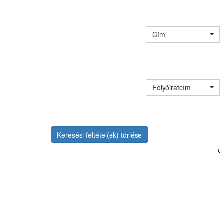
Cím
Folyóiratcím
Keresési feltétel(ek) törlése