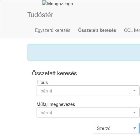
Tudóstér
Egyszerű keresés
Összetett keresés
CCL ke
Összetett keresés
Típus
bármi
Műfaji megnevezés
bármi
Szerző