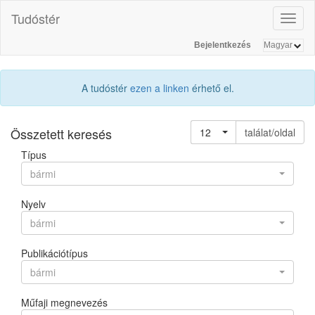
Tudóstér
Toggl
naviga
Bejelentkezés
A tudóstér
ezen a linken
érhető el.
Összetett keresés
12
találat/oldal
Típus
bármi
Nyelv
bármi
Publikációtípus
bármi
Műfaji megnevezés