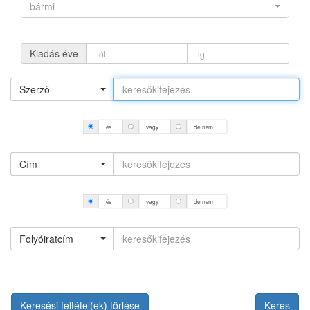
bármi
Kiadás éve
Szerző
és
vagy
de nem
Cím
és
vagy
de nem
Folyóiratcím
Keresési feltétel(ek) törlése