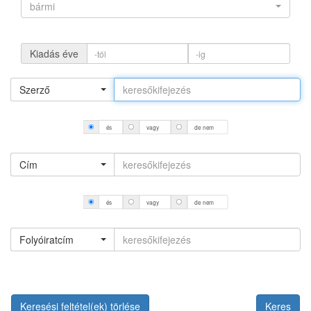
bármi
Kiadás éve
Szerző
és
vagy
de nem
Cím
és
vagy
de nem
Folyóiratcím
Keresési feltétel(ek) törlése