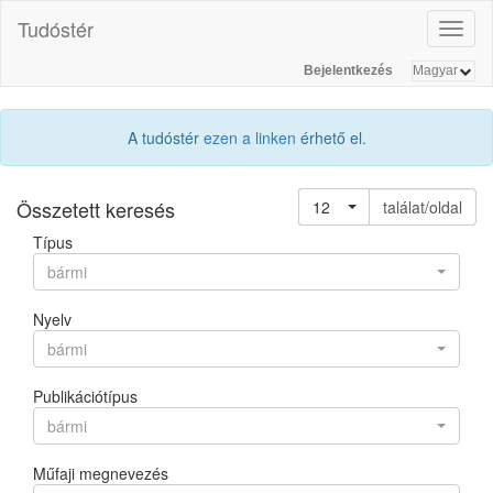
Tudóstér
Toggl
naviga
Bejelentkezés
A tudóstér
ezen a linken
érhető el.
Összetett keresés
12
találat/oldal
Típus
bármi
Nyelv
bármi
Publikációtípus
bármi
Műfaji megnevezés