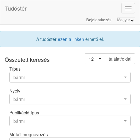
Tudóstér
Toggl
naviga
Bejelentkezés
A tudóstér
ezen a linken
érhető el.
Összetett keresés
12
találat/oldal
Típus
bármi
Nyelv
bármi
Publikációtípus
bármi
Műfaji megnevezés