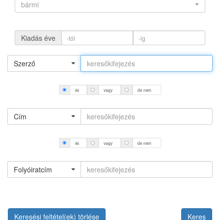
bármi
Kiadás éve
Szerző
és
vagy
de nem
Cím
és
vagy
de nem
Folyóiratcím
Keresési feltétel(ek) törlése