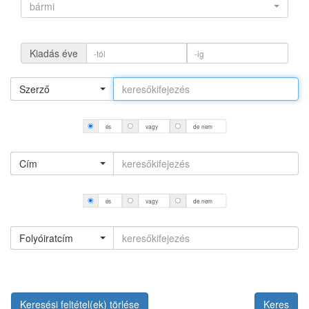
bármi
Kiadás éve
Szerző
és
vagy
de nem
Cím
és
vagy
de nem
Folyóiratcím
Keresési feltétel(ek) törlése