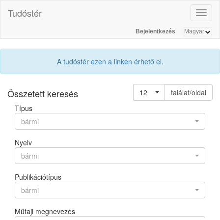
Tudóstér
Toggl
naviga
Bejelentkezés
A tudóstér
ezen a linken
érhető el.
Összetett keresés
12
találat/oldal
Típus
bármi
Nyelv
bármi
Publikációtípus
bármi
Műfaji megnevezés